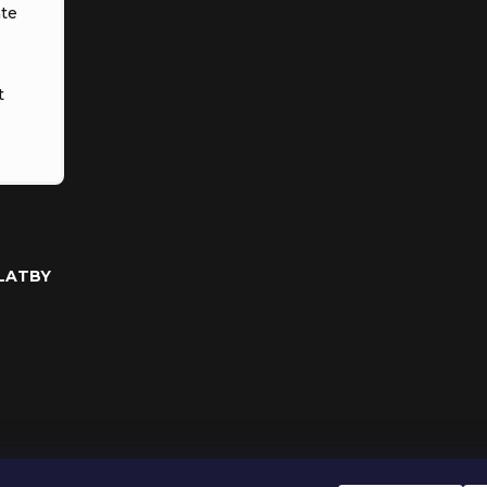
te
t
PLATBY