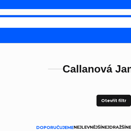
Callanová Ja
Otevřít filtr
ní produktů
NEJLEVNĚJŠÍ
NEJDRAŽŠÍ
NE
DOPORUČUJEME