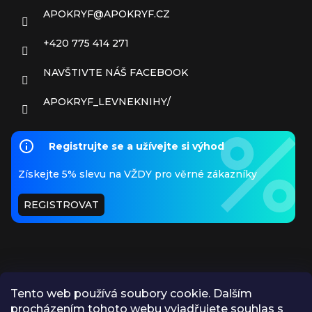
APOKRYF
@
APOKRYF.CZ
+420 775 414 271
NAVŠTIVTE NÁŠ FACEBOOK
APOKRYF_LEVNEKNIHY/
Registrujte se a užívejte si výhod
Získejte 5% slevu na VŽDY pro věrné zákazníky
REGISTROVAT
Tento web používá soubory cookie. Dalším
procházením tohoto webu vyjadřujete souhlas s
PŘIJÍMÁME ONLINE PLATBY