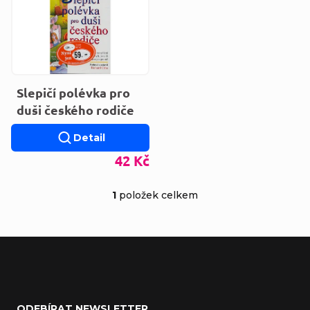
Slepičí polévka pro
duši českého rodiče
Detail
42 Kč
1
položek celkem
Ovládací prvky výp
Zápatí
ODEBÍRAT NEWSLETTER