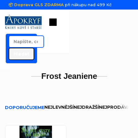
Přejít na obsah
📦 Doprava GLS ZDARMA
při nákupu nad 499 Kč
Nákupní košík
Hledat
Frost Jeaniene
Řazení produktů
NEJLEVNĚJŠÍ
NEJDRAŽŠÍ
NEJPRODÁVANĚJ
DOPORUČUJEME
Výpis produktů