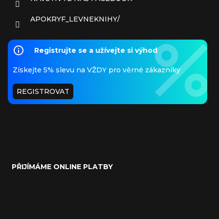
APOKRYF_LEVNEKNIHY/
Registrujte se a užívejte si výhod
Získejte 5% slevu na VŽDY pro věrné zákazníky
REGISTROVAT
PŘIJÍMÁME ONLINE PLATBY