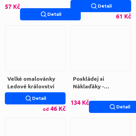
2
57 Kč
Detail
Detail
61 Kč
Velké omalovánky
Poskládej si
Ledové království
Náklaďáky -
Samolepková knížka
Detail
134 Kč
Detail
46 Kč
od