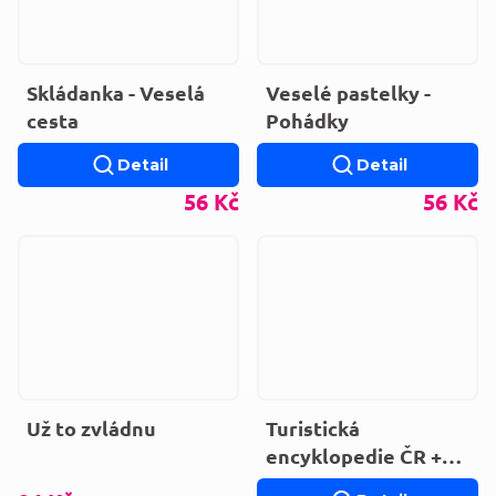
Skládanka - Veselá
Veselé pastelky -
cesta
Pohádky
Detail
Detail
56 Kč
56 Kč
Už to zvládnu
Turistická
encyklopedie ČR +
Národní parky a