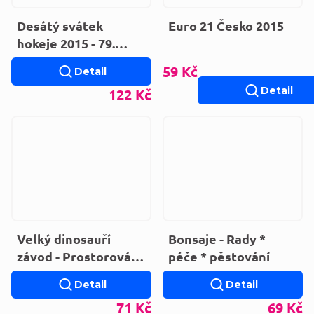
Desátý svátek
Euro 21 Česko 2015
hokeje 2015 - 79.
mistrovství světa
59 Kč
Detail
Praha/Ostrava
Detail
122 Kč
Velký dinosauří
Bonsaje - Rady *
závod - Prostorová
péče * pěstování
kniha
Detail
Detail
71 Kč
69 Kč