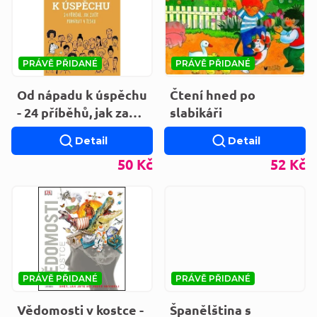
PRÁVĚ PŘIDANÉ
PRÁVĚ PŘIDANÉ
Od nápadu k úspěchu
Čtení hned po
- 24 příběhů, jak začít
slabikáři
podnikat v Česku
Detail
Detail
50 Kč
52 Kč
PRÁVĚ PŘIDANÉ
PRÁVĚ PŘIDANÉ
Vědomosti v kostce -
Španělština s