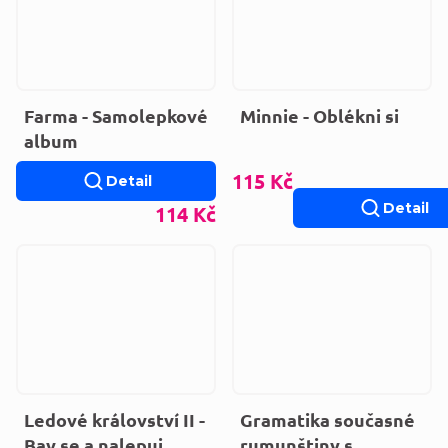
Farma - Samolepkové
Minnie - Oblékni si
album
115 Kč
Detail
Detail
114 Kč
Ledové království II -
Gramatika současné
Bav se a nalepuj
rumunštiny s