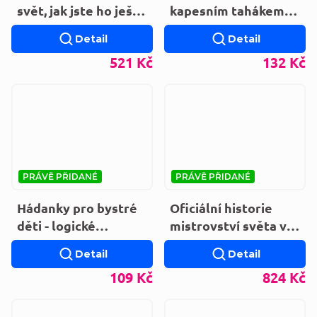
svět, jak jste ho ještě
kapesním tahákem
neviděli
uvnitř - Jazykový
Detail
Detail
průvodce
521 Kč
132 Kč
PRÁVĚ PŘIDANÉ
PRÁVĚ PŘIDANÉ
Hádanky pro bystré
Oficiální historie
děti - logické
mistrovství světa ve
hádanky,hlavolamy a
fotbale FIFA
Detail
Detail
matematické rébusy
109 Kč
824 Kč