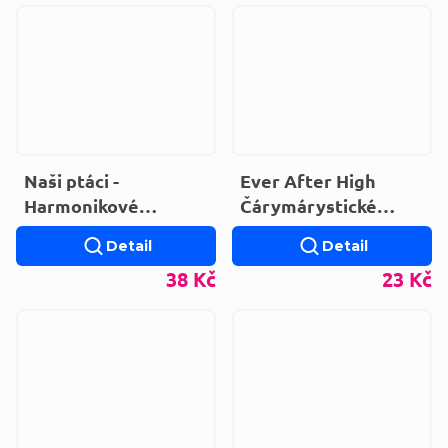
Naši ptáci -
Ever After High
Harmonikové
Čárymárystické
leporelo
hádanky
Detail
Detail
38 Kč
23 Kč