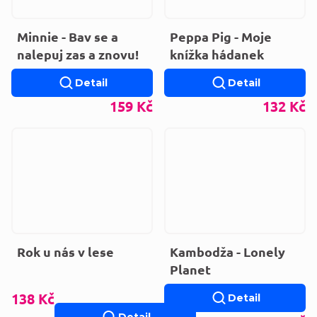
Minnie - Bav se a
Peppa Pig - Moje
nalepuj zas a znovu!
knížka hádanek
Detail
Detail
159 Kč
132 Kč
Rok u nás v lese
Kambodža - Lonely
Planet
138 Kč
Detail