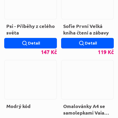
Psi - Příběhy z celého
Sofie První Velká
světa
kniha čtení a zábavy
Detail
Detail
147 Kč
119 Kč
Modrý kód
Omalovánky A4 se
samolepkami Vaiana