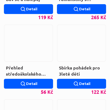
praktickými příklady
Detail
Detail
119 Kč
265 Kč
Přehled
Sbírka pohádek pro
středoškolského
3leté děti
učiva českého jazyka
Detail
Detail
56 Kč
122 Kč