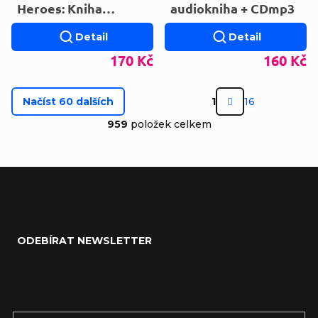
Heroes: Kniha
audiokniha + CDmp3
superhrdinů
Detail
Detail
170 Kč
160 Kč
Stránkován
Načíst 60 dalších
1
16
Ovládací prvky výp
959
položek celkem
Zápatí
ODEBÍRAT NEWSLETTER
Vložte svůj e-mail a my vám budeme zasílat informace o
nových produktech na našem e-shopu.