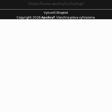
https://www.apokryf.cz/vykup/
Vytvořil Shoptet
Copyright 2026
Apokryf
. Všechna práva vyhrazena.