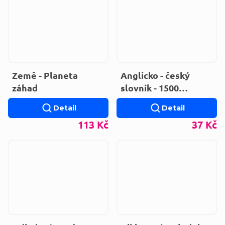
Země - Planeta
Anglicko - český
záhad
slovník - 1500
základních
Detail
Detail
anglických slov
113 Kč
37 Kč