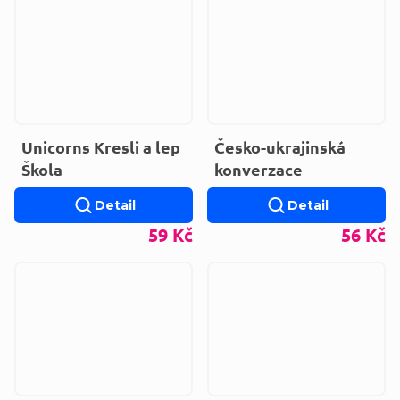
Unicorns Kresli a lep
Česko-ukrajinská
Škola
konverzace
Detail
Detail
59 Kč
56 Kč