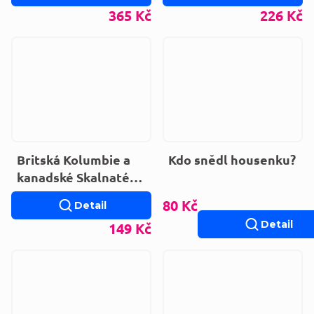
365 Kč
226 Kč
Britská Kolumbie a
Kdo snědl housenku?
kanadské Skalnaté
hory - Lonely Planet
80 Kč
Detail
Detail
149 Kč