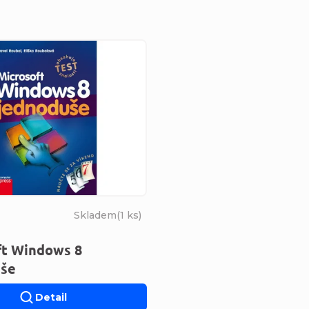
s produktů
Skladem
(
1 ks
)
ft Windows 8
še
Detail