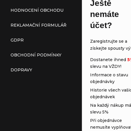
Ještě
HODNOCENÍ OBCHODU
nemáte
účet?
REKLAMAČNÍ FORMULÁŘ
GDPR
Zaregistrujte se a
získejte spousty vý
OBCHODNÍ PODMÍNKY
Dostanete ihned
5
slevu na VŽDY!
DOPRAVY
Informace o stavu
objednávky
Historie všech vaši
objednávek
Na každý nákup má
slevu 5%
Při objednávce
nemusíte vyplňova