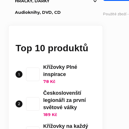
HRAČKY, DÁRKY
Audioknihy, DVD, CD
Použité zboží 
Top 10 produktů
Křížovky Plné
inspirace
78 Kč
Českoslovenští
legionáři za první
světové války
189 Kč
Křížovky na každý