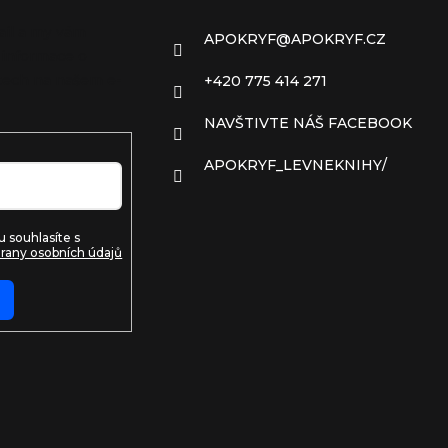
ail a my vám
APOKRYF
@
APOKRYF.CZ
 informace o
ech na našem e-
+420 775 414 271
NAVŠTIVTE NÁŠ FACEBOOK
APOKRYF_LEVNEKNIHY/
 souhlasíte s
rany osobních údajů