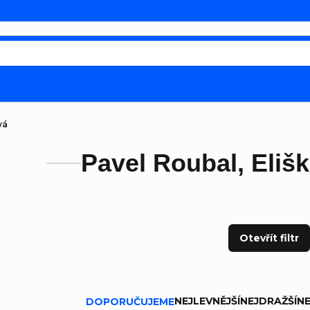
vá
Pavel Roubal, Eliš
Otevřít filtr
ní produktů
NEJLEVNĚJŠÍ
NEJDRAŽŠÍ
NE
DOPORUČUJEME