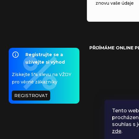
znovu vaše údaje
PŘIJÍMÁME ONLINE 
Registrujte se a
užívejte si výhod
Získejte 5% slevu na VŽDY
pro věrné zákazníky
REGISTROVAT
Tento web 
procházen
souhlas s j
zde
.