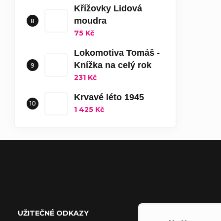
Křížovky Lidová
moudra
75 Kč
Lokomotiva Tomáš -
Knížka na celý rok
231 Kč
Krvavé léto 1945
1 425 Kč
Zápatí
UŽITEČNÉ ODKAZY