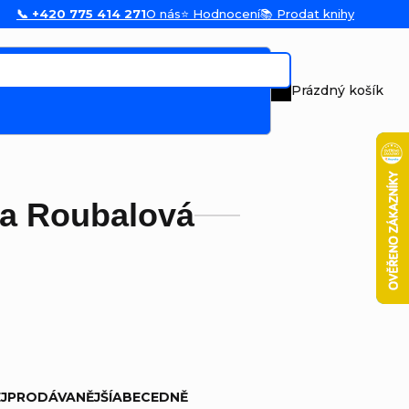
📞 +420 775 414 271
O nás
⭐ Hodnocení
📚 Prodat knihy
Prázdný košík
Nákupní koš
ka Roubalová
JPRODÁVANĚJŠÍ
ABECEDNĚ