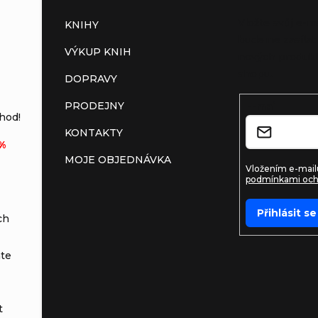
Vložte svůj e-m
KNIHY
budeme zasílat
VÝKUP KNIH
nových produkt
shopu.
DOPRAVY
PRODEJNY
E-mail
hod!
KONTAKTY
%
MOJE OBJEDNÁVKA
Vložením e-mailu
podmínkami och
Přihlásit se
ch
te
t