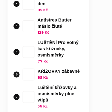
den
85 Kč
Antistres Butter
máslo žluté
129 Kč
LUŠTĚNÍ Pro volný
čas křížovky,
osmisměrky
77 Kč
KŘÍŽOVKY zábavné
85 Kč
Luštění křížovky a
osmisměrky plné
vtipů
56 Kč