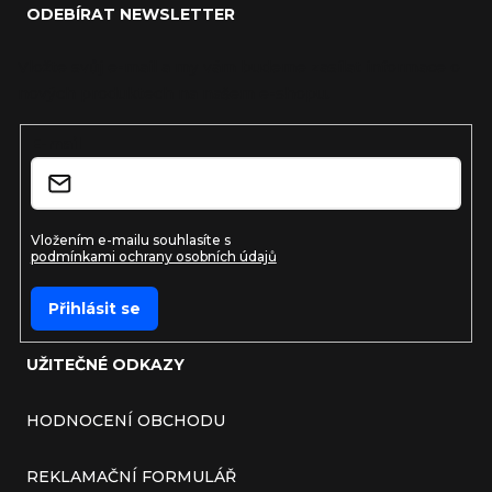
ODEBÍRAT NEWSLETTER
Vložte svůj e-mail a my vám budeme zasílat informace o
nových produktech na našem e-shopu.
E-mail
Vložením e-mailu souhlasíte s
podmínkami ochrany osobních údajů
Přihlásit se
UŽITEČNÉ ODKAZY
HODNOCENÍ OBCHODU
REKLAMAČNÍ FORMULÁŘ