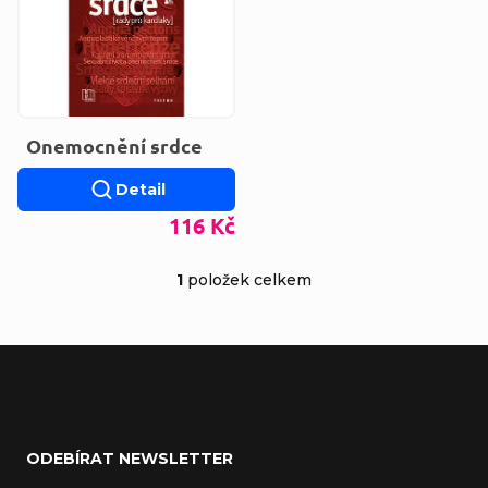
Onemocnění srdce
Detail
116 Kč
1
položek celkem
Ovládací prvky výp
Zápatí
ODEBÍRAT NEWSLETTER