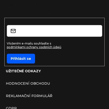
Vložte svůj e-mail a my vám budeme zasílat informace o
nových produktech na našem e-shopu.
E-mail
Vložením e-mailu souhlasíte s
podmínkami ochrany osobních údajů
Přihlásit se
UŽITEČNÉ ODKAZY
HODNOCENÍ OBCHODU
REKLAMAČNÍ FORMULÁŘ
GDPR