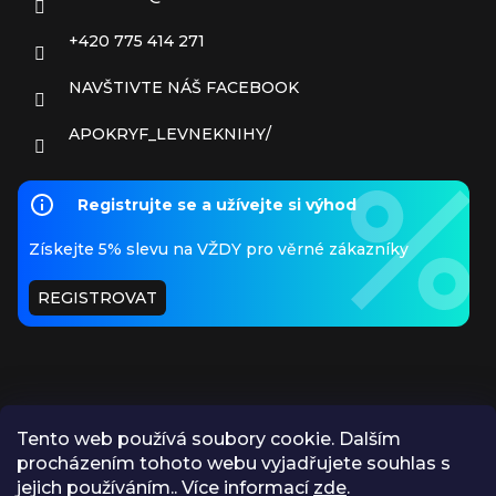
+420 775 414 271
NAVŠTIVTE NÁŠ FACEBOOK
APOKRYF_LEVNEKNIHY/
Registrujte se a užívejte si výhod
Získejte 5% slevu na VŽDY pro věrné zákazníky
REGISTROVAT
Tento web používá soubory cookie. Dalším
procházením tohoto webu vyjadřujete souhlas s
PŘIJÍMÁME ONLINE PLATBY
jejich používáním.. Více informací
zde
.