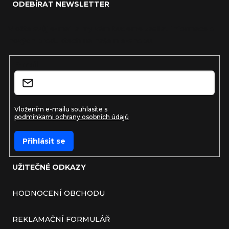
ODEBÍRAT NEWSLETTER
Vložte svůj e-mail a my vám budeme zasílat informace o
nových produktech na našem e-shopu.
E-mail
Vložením e-mailu souhlasíte s
podmínkami ochrany osobních údajů
Přihlásit se
UŽITEČNÉ ODKAZY
HODNOCENÍ OBCHODU
REKLAMAČNÍ FORMULÁŘ