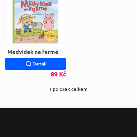
Výpis produktů
Medvídek na farmě
Detail
89 Kč
1
položek celkem
Ovládací prvky výp
Zápatí