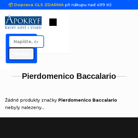
Přejít na obsah
📦 Doprava GLS ZDARMA
při nákupu nad 499 Kč
Nákupní košík
Hledat
Pierdomenico Baccalario
Žádné produkty značky
Pierdomenico Baccalario
nebyly nalezeny...
Zápatí