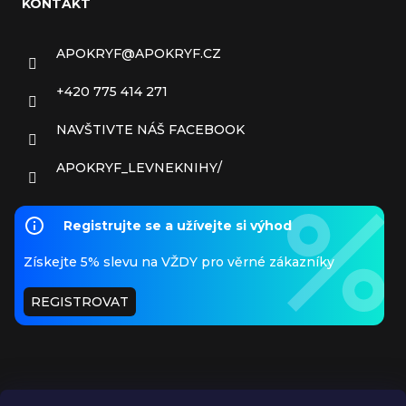
KONTAKT
APOKRYF
@
APOKRYF.CZ
+420 775 414 271
NAVŠTIVTE NÁŠ FACEBOOK
APOKRYF_LEVNEKNIHY/
Registrujte se a užívejte si výhod
Získejte 5% slevu na VŽDY pro věrné zákazníky
REGISTROVAT