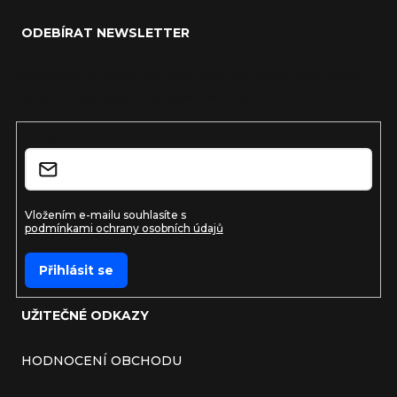
ODEBÍRAT NEWSLETTER
Vložte svůj e-mail a my vám budeme zasílat informace o
nových produktech na našem e-shopu.
E-mail
Vložením e-mailu souhlasíte s
podmínkami ochrany osobních údajů
Přihlásit se
UŽITEČNÉ ODKAZY
HODNOCENÍ OBCHODU