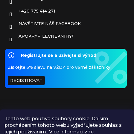
+420 775 414 271
NAVŠTIVTE NÁŠ FACEBOOK
APOKRYF_LEVNEKNIHY/
Registrujte se a užívejte si výhod
Získejte 5% slevu na VŽDY pro věrné zákazníky
REGISTROVAT
Tento web používá soubory cookie. Dalším
procházením tohoto webu vyjadřujete souhlas s
PŘIJÍMÁME ONLINE PLATBY
jejich používáním.. Více informací
zde
.