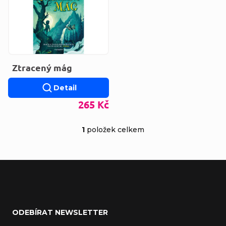
Ztracený mág
Detail
265 Kč
1
položek celkem
Ovládací prvky výp
Zápatí
ODEBÍRAT NEWSLETTER