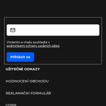
Vložte svůj e-mail a my vám budeme zasílat informace o
nových produktech na našem e-shopu.
E-mail
Vložením e-mailu souhlasíte s
podmínkami ochrany osobních údajů
Přihlásit se
UŽITEČNÉ ODKAZY
HODNOCENÍ OBCHODU
REKLAMAČNÍ FORMULÁŘ
GDPR