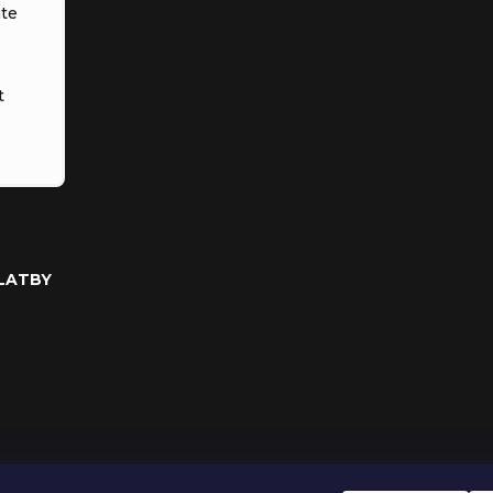
te
t
PLATBY