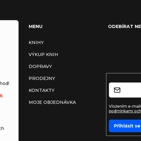
MENU
ODEBÍRAT N
Vložte svůj e-m
KNIHY
budeme zasílat
VÝKUP KNIH
nových produkt
shopu.
DOPRAVY
PRODEJNY
E-mail
hod!
KONTAKTY
%
MOJE OBJEDNÁVKA
Vložením e-mailu
podmínkami och
Přihlásit se
ch