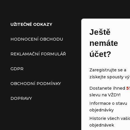
Zápatí
UŽITEČNÉ ODKAZY
Ještě
HODNOCENÍ OBCHODU
nemáte
účet?
REKLAMAČNÍ FORMULÁŘ
GDPR
Zaregistrujte se a
získejte spousty vý
OBCHODNÍ PODMÍNKY
Dostanete ihned
5
slevu na VŽDY!
DOPRAVY
Informace o stavu
objednávky
Historie všech vaši
objednávek