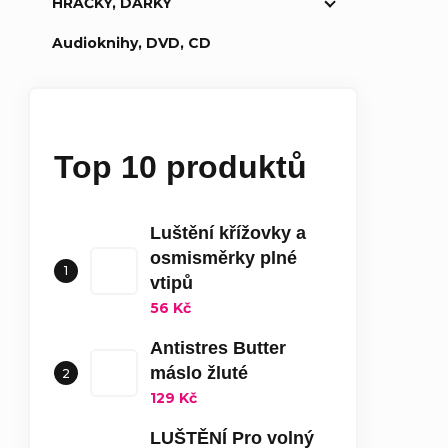
HRAČKY, DÁRKY
Audioknihy, DVD, CD
Top 10 produktů
Luštění křížovky a
osmisměrky plné
vtipů
56 Kč
Antistres Butter
máslo žluté
129 Kč
LUŠTĚNÍ Pro volný