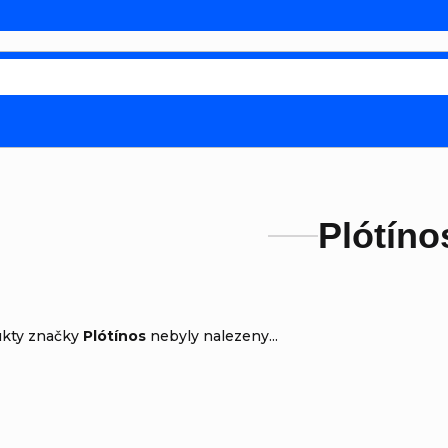
Plótíno
ukty značky
Plótínos
nebyly nalezeny...