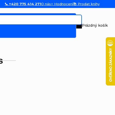
📞 +420 775 414 271
O nás
⭐ Hodnocení
📚 Prodat knihy
Prázdný košík
Nákupní koš
s