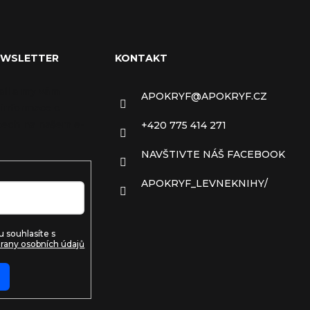
EWSLETTER
KONTAKT
ail a my vám
APOKRYF
@
APOKRYF.CZ
 informace o
ech na našem e-
+420 775 414 271
NAVŠTIVTE NÁŠ FACEBOOK
APOKRYF_LEVNEKNIHY/
 souhlasíte s
rany osobních údajů