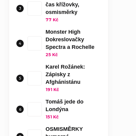
čas křížovky,
osmisměrky
77 Kč
Monster High
Dokreslovačky
Spectra a Rochelle
25 Kč
Karel Rožánek:
Zápisky z
Afghánistánu
191 Kč
Tomáš jede do
Londýna
151 Kč
OSMISMĚRKY