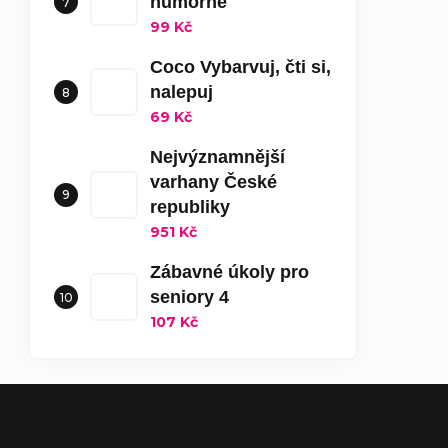
humorné
99 Kč
Coco Vybarvuj, čti si,
nalepuj
69 Kč
Nejvýznamnější
varhany České
republiky
951 Kč
Zábavné úkoly pro
seniory 4
107 Kč