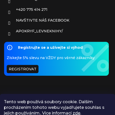
+420 775 414 271
NAVŠTIVTE NÁŠ FACEBOOK
APOKRYF_LEVNEKNIHY/
Registrujte se a užívejte si výhod
Získejte 5% slevu na VŽDY pro věrné zákazníky
REGISTROVAT
Tento web používá soubory cookie. Dalším
procházením tohoto webu vyjadřujete souhlas s
PŘIJÍMÁME ONLINE PLATBY
jejich používáním.. Více informací
zde
.