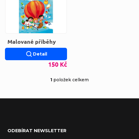
Malované příběhy
Detail
150 Kč
1
položek celkem
Ovládací prvky výp
Zápatí
ODEBÍRAT NEWSLETTER