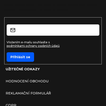
Vložte svůj e-mail a my vám budeme zasílat informace o
nových produktech na našem e-shopu.
E-mail
Vložením e-mailu souhlasíte s
podmínkami ochrany osobních údajů
Přihlásit se
UŽITEČNÉ ODKAZY
HODNOCENÍ OBCHODU
REKLAMAČNÍ FORMULÁŘ
GDPR