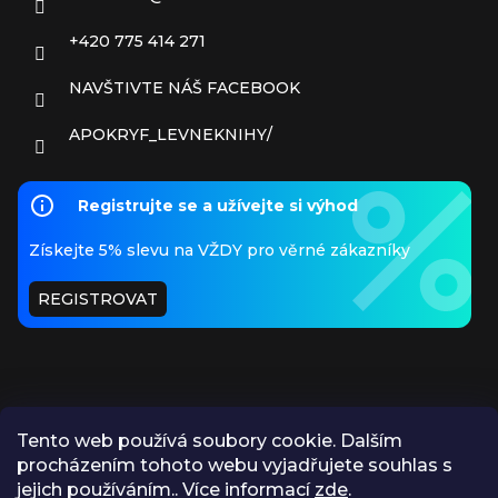
+420 775 414 271
NAVŠTIVTE NÁŠ FACEBOOK
APOKRYF_LEVNEKNIHY/
Registrujte se a užívejte si výhod
Získejte 5% slevu na VŽDY pro věrné zákazníky
REGISTROVAT
Tento web používá soubory cookie. Dalším
procházením tohoto webu vyjadřujete souhlas s
PŘIJÍMÁME ONLINE PLATBY
jejich používáním.. Více informací
zde
.