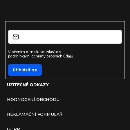
Vložte svůj e-mail a my vám budeme zasílat informace o
nových produktech na našem e-shopu.
E-mail
Vložením e-mailu souhlasíte s
podmínkami ochrany osobních údajů
Přihlásit se
UŽITEČNÉ ODKAZY
HODNOCENÍ OBCHODU
REKLAMAČNÍ FORMULÁŘ
GDPR