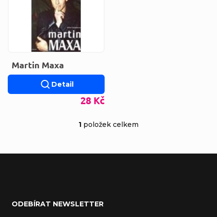
Martin Maxa
Detail
28 Kč
1
položek celkem
Ovládací prvky výp
Zápatí
ODEBÍRAT NEWSLETTER