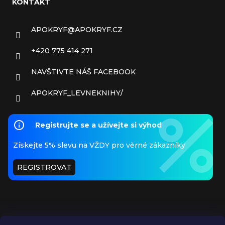
KONTAKT
APOKRYF
@
APOKRYF.CZ
+420 775 414 271
NAVŠTIVTE NÁŠ FACEBOOK
APOKRYF_LEVNEKNIHY/
Registrujte se a užívejte si výhod
Získejte 5% slevu na VŽDY pro věrné zákazníky
REGISTROVAT