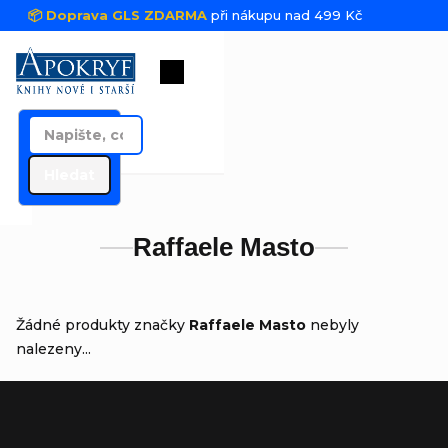
Přejít na obsah
📦 Doprava GLS ZDARMA
při nákupu nad 499 Kč
Nákupní košík
Hledat
Raffaele Masto
Žádné produkty značky
Raffaele Masto
nebyly
nalezeny...
Zápatí