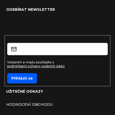
ODEBÍRAT NEWSLETTER
Vložte svůj e-mail a my vám budeme zasílat informace o
nových produktech na našem e-shopu.
E-mail
Vložením e-mailu souhlasíte s
podmínkami ochrany osobních údajů
Přihlásit se
UŽITEČNÉ ODKAZY
HODNOCENÍ OBCHODU