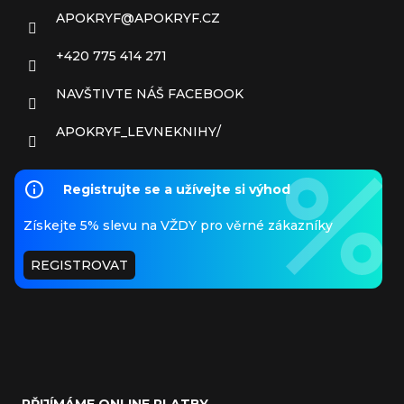
APOKRYF
@
APOKRYF.CZ
+420 775 414 271
NAVŠTIVTE NÁŠ FACEBOOK
APOKRYF_LEVNEKNIHY/
Registrujte se a užívejte si výhod
Získejte 5% slevu na VŽDY pro věrné zákazníky
REGISTROVAT
PŘIJÍMÁME ONLINE PLATBY