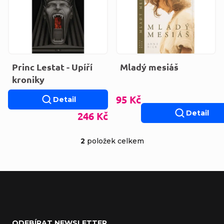
Princ Lestat - Upíří
Mladý mesiáš
kroniky
95 Kč
Detail
Detail
246 Kč
2
položek celkem
Ovládací prvky výp
Zápatí
ODEBÍRAT NEWSLETTER