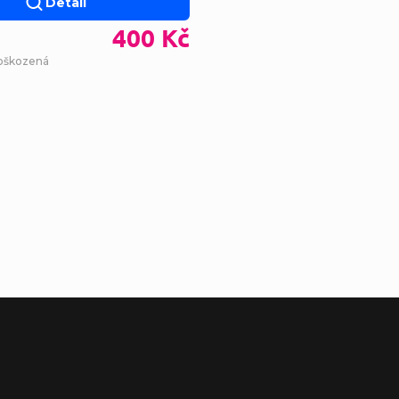
Detail
400 Kč
poškozená
Ovl