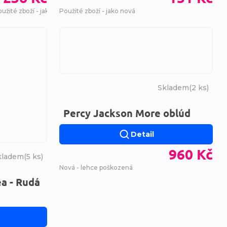
užité zboží - jako nová
Použité zboží - jako nová
Skladem
(
2 ks
)
Percy Jackson More oblúd
Detail
960 Kč
kladem
(
5 ks
)
Nová - lehce poškozená
a - Rudá