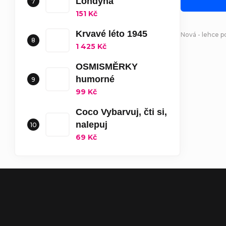
Londýna
151 Kč
Krvavé léto 1945
Nová - lehce 
1 425 Kč
OSMISMĚRKY
humorné
99 Kč
Coco Vybarvuj, čti si,
nalepuj
69 Kč
Zápatí