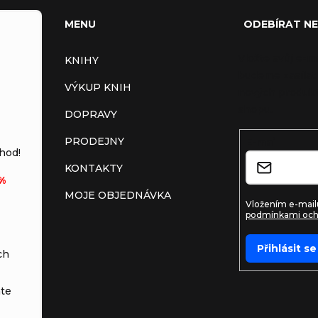
MENU
ODEBÍRAT N
Vložte svůj e-m
KNIHY
budeme zasílat
VÝKUP KNIH
nových produkt
shopu.
DOPRAVY
PRODEJNY
E-mail
hod!
KONTAKTY
%
MOJE OBJEDNÁVKA
Vložením e-mailu
podmínkami och
Přihlásit se
ch
te