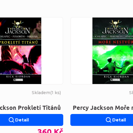
s produktů
Skladem
(
1 ks
)
S
ckson Prokletí Titánů
Percy Jackson Moře 
Detail
Detail
360 Kč