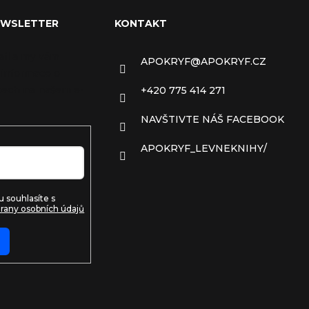
EWSLETTER
KONTAKT
ail a my vám
APOKRYF
@
APOKRYF.CZ
 informace o
ech na našem e-
+420 775 414 271
NAVŠTIVTE NÁŠ FACEBOOK
APOKRYF_LEVNEKNIHY/
 souhlasíte s
rany osobních údajů