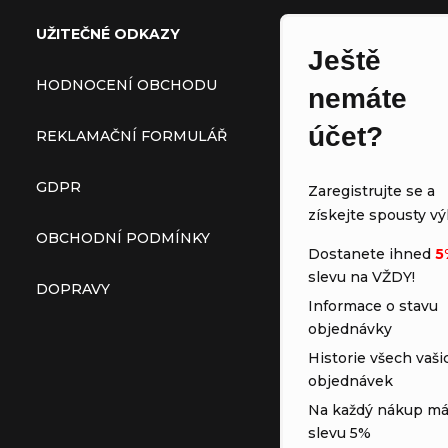
UŽITEČNÉ ODKAZY
Ještě
HODNOCENÍ OBCHODU
nemáte
účet?
REKLAMAČNÍ FORMULÁŘ
GDPR
Zaregistrujte se a
získejte spousty vý
OBCHODNÍ PODMÍNKY
Dostanete ihned
5
slevu na VŽDY!
DOPRAVY
Informace o stavu
objednávky
Historie všech vaši
objednávek
Na každý nákup má
slevu 5%