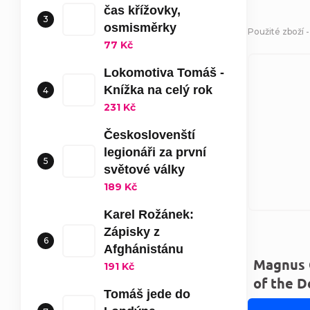
čas křížovky,
osmisměrky
Použité zboží -
77 Kč
Lokomotiva Tomáš -
Knížka na celý rok
231 Kč
Českoslovenští
legionáři za první
světové války
189 Kč
Karel Rožánek:
Zápisky z
Afghánistánu
Magnus 
191 Kč
of the 
Tomáš jede do