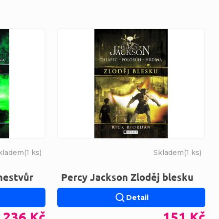
kladem
(
1 ks
)
Skladem
(
1 ks
)
nestvůr
Percy Jackson Zloděj blesku
Detail
236 Kč
151 Kč