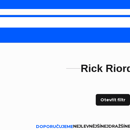
Rick Rior
Otevřít filtr
ní produktů
NEJLEVNĚJŠÍ
NEJDRAŽŠÍ
NE
DOPORUČUJEME