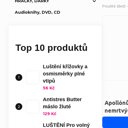
HRAČKY, DÁRKY
Použité zboží 
Audioknihy, DVD, CD
Top 10 produktů
Luštění křížovky a
osmisměrky plné
vtipů
56 Kč
Antistres Butter
Apollón
máslo žluté
nemrtvý
129 Kč
LUŠTĚNÍ Pro volný