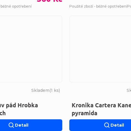
- běžné opotřebení
Použité zboží - běžné opotřebení
Po
Skladem
(
1 ks
)
S
ův pád Hrobka
Kronika Cartera Kane
ch
pyramida
Detail
Detail