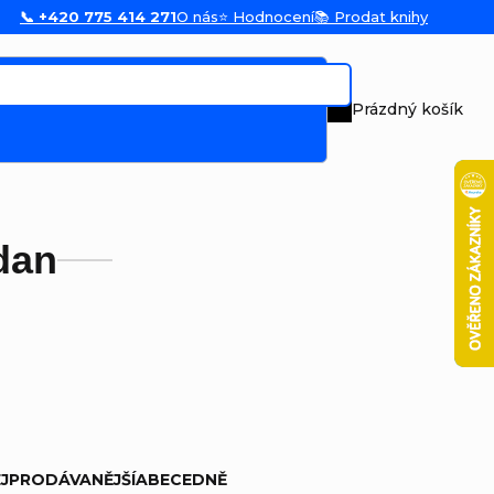
📞 +420 775 414 271
O nás
⭐ Hodnocení
📚 Prodat knihy
Prázdný košík
Nákupní koš
dan
JPRODÁVANĚJŠÍ
ABECEDNĚ