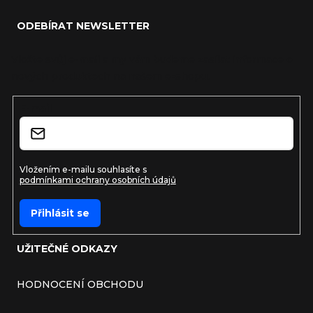
ODEBÍRAT NEWSLETTER
Vložte svůj e-mail a my vám budeme zasílat informace o
nových produktech na našem e-shopu.
E-mail
Vložením e-mailu souhlasíte s
podmínkami ochrany osobních údajů
Přihlásit se
UŽITEČNÉ ODKAZY
HODNOCENÍ OBCHODU