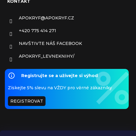
KONTAKT
APOKRYF
@
APOKRYF.CZ
+420 775 414 271
NAVŠTIVTE NÁŠ FACEBOOK
APOKRYF_LEVNEKNIHY/
Registrujte se a užívejte si výhod
Získejte 5% slevu na VŽDY pro věrné zákazníky
REGISTROVAT