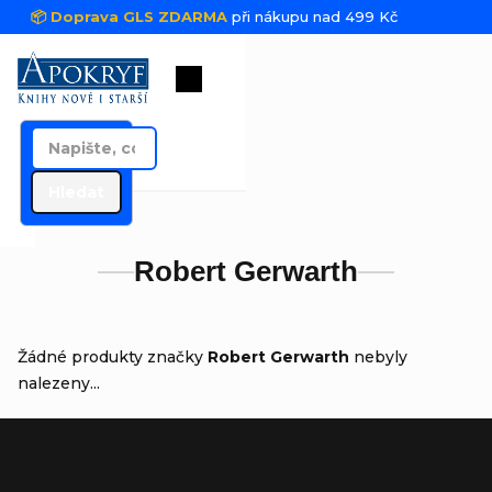
Přejít na obsah
📦 Doprava GLS ZDARMA
při nákupu nad 499 Kč
Nákupní košík
Hledat
Robert Gerwarth
Žádné produkty značky
Robert Gerwarth
nebyly
nalezeny...
Zápatí