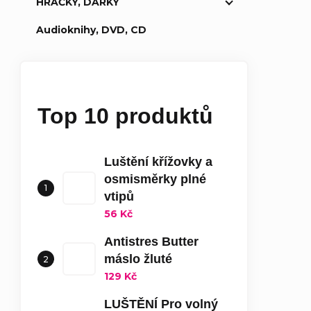
HRAČKY, DÁRKY
Audioknihy, DVD, CD
Top 10 produktů
Luštění křížovky a
osmisměrky plné
vtipů
56 Kč
Antistres Butter
máslo žluté
129 Kč
LUŠTĚNÍ Pro volný