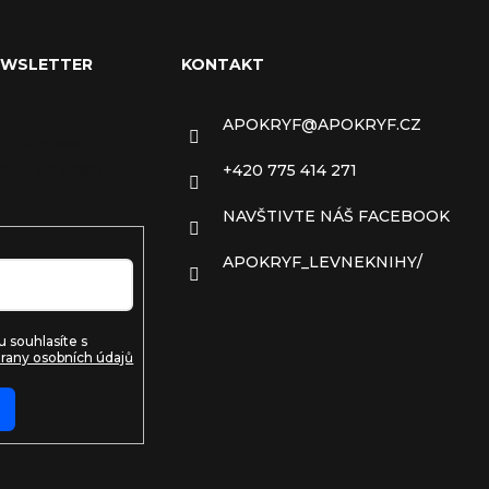
EWSLETTER
KONTAKT
ail a my vám
APOKRYF
@
APOKRYF.CZ
 informace o
ech na našem e-
+420 775 414 271
NAVŠTIVTE NÁŠ FACEBOOK
APOKRYF_LEVNEKNIHY/
 souhlasíte s
rany osobních údajů