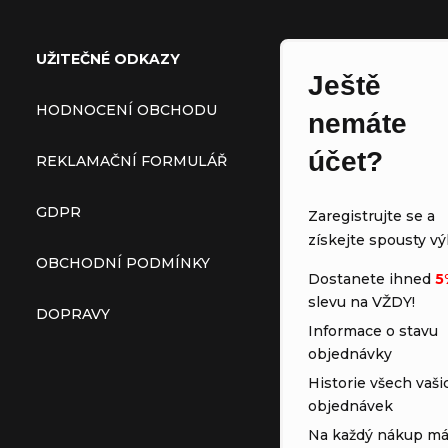
UŽITEČNÉ ODKAZY
Ještě
HODNOCENÍ OBCHODU
nemáte
účet?
REKLAMAČNÍ FORMULÁŘ
GDPR
Zaregistrujte se a
získejte spousty vý
OBCHODNÍ PODMÍNKY
Dostanete ihned
5
slevu na VŽDY!
DOPRAVY
Informace o stavu
objednávky
Historie všech vaši
objednávek
Na každý nákup má