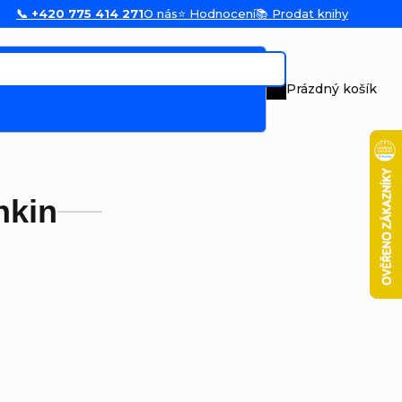
📞 +420 775 414 271
O nás
⭐ Hodnocení
📚 Prodat knihy
Prázdný košík
Nákupní koš
nkin