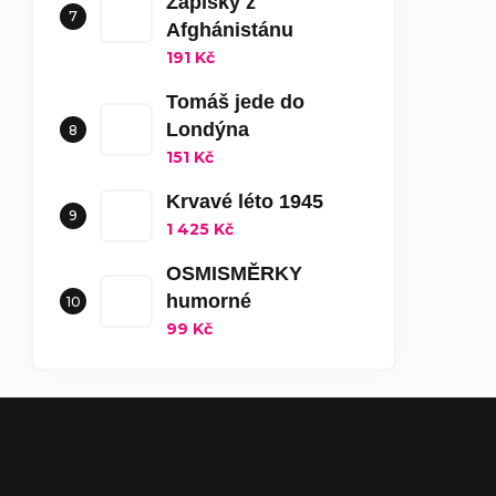
Zápisky z
Afghánistánu
191 Kč
Tomáš jede do
Londýna
151 Kč
Krvavé léto 1945
1 425 Kč
OSMISMĚRKY
humorné
99 Kč
Zápatí