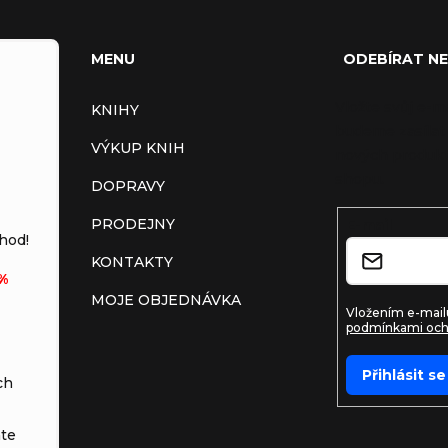
MENU
ODEBÍRAT N
Vložte svůj e-m
KNIHY
budeme zasílat
VÝKUP KNIH
nových produkt
shopu.
DOPRAVY
PRODEJNY
E-mail
hod!
KONTAKTY
%
MOJE OBJEDNÁVKA
Vložením e-mailu
podmínkami och
Přihlásit se
ch
te