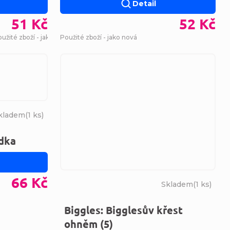
Detail
51 Kč
52 Kč
užité zboží - jako nová
Použité zboží - jako nová
kladem
(
1 ks
)
ídka
66 Kč
Skladem
(
1 ks
)
Biggles: Bigglesův křest
ohněm (5)