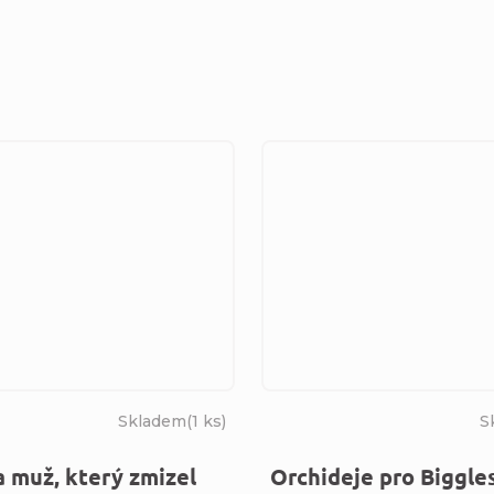
Skladem
(
1 ks
)
S
a muž, který zmizel
Orchideje pro Biggle