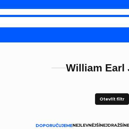
William Earl
Otevřít filtr
ní produktů
NEJLEVNĚJŠÍ
NEJDRAŽŠÍ
NE
DOPORUČUJEME