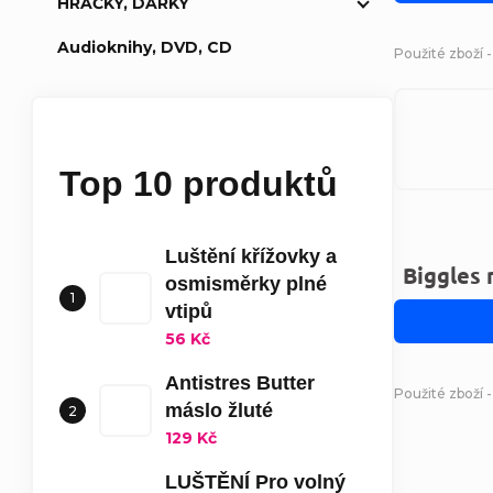
HRAČKY, DÁRKY
Audioknihy, DVD, CD
Použité zboží 
Top 10 produktů
Luštění křížovky a
Biggles 
osmisměrky plné
vtipů
56 Kč
Antistres Butter
Použité zboží -
máslo žluté
129 Kč
LUŠTĚNÍ Pro volný