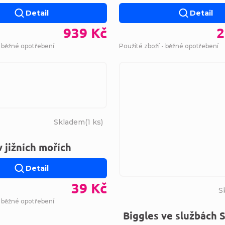
Detail
Detail
939 Kč
2
- běžné opotřebení
Použité zboží - běžné opotřebení
Skladem
(
1 ks
)
v jižních mořích
Detail
39 Kč
S
- běžné opotřebení
Biggles ve službách 