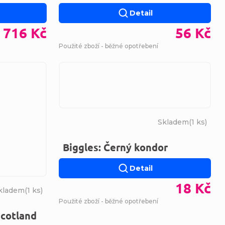
Detail
 716 Kč
56 Kč
Použité zboží - běžné opotřebení
Skladem
(
1 ks
)
Biggles: Černý kondor
Detail
18 Kč
kladem
(
1 ks
)
Použité zboží - běžné opotřebení
Scotland