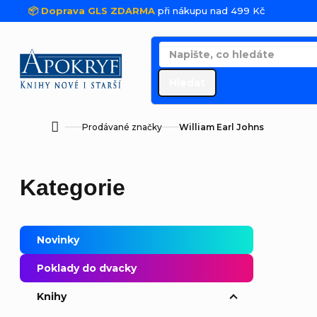
Přejít na obsah
📦 Doprava GLS ZDARMA
při nákupu nad 499 Kč
Hledat
Prodávané značky
William Earl Johns
Domů
Postranní panel
Přeskočit kategorie
Kategorie
Novinky
Poklady do dvacky
Řaze
Knihy