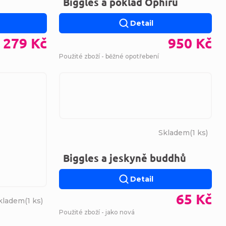
Biggles a poklad Ophiru
Detail
279 Kč
950 Kč
Použité zboží - běžné opotřebení
Skladem
(
1 ks
)
Biggles a jeskyně buddhů
Detail
65 Kč
kladem
(
1 ks
)
Použité zboží - jako nová