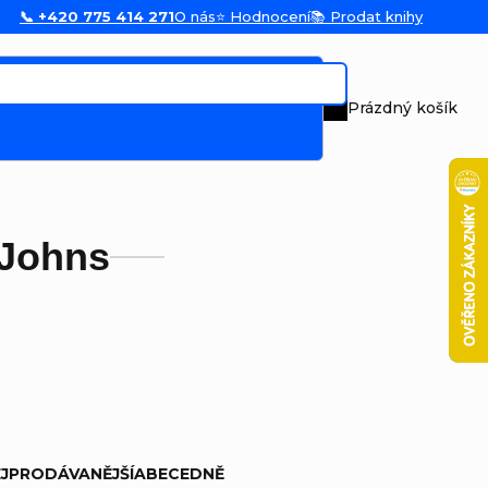
📞 +420 775 414 271
O nás
⭐ Hodnocení
📚 Prodat knihy
Prázdný košík
Nákupní koš
 Johns
JPRODÁVANĚJŠÍ
ABECEDNĚ