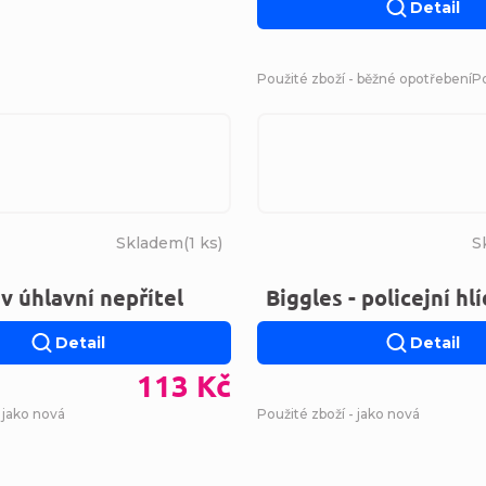
Detail
Použité zboží - běžné opotřebení
Po
Skladem
(
1 ks
)
S
v úhlavní nepřítel
Biggles - policejní hl
Detail
Detail
113 Kč
 jako nová
Použité zboží - jako nová