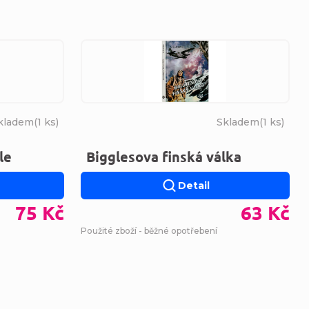
kladem
(
1 ks
)
Skladem
(
1 ks
)
le
Bigglesova finská válka
Detail
75 Kč
63 Kč
Použité zboží - běžné opotřebení