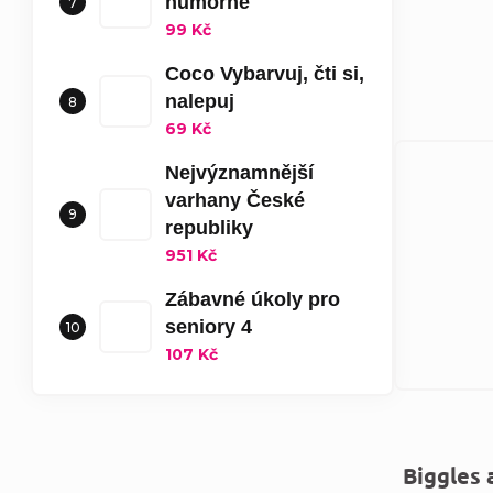
humorné
99 Kč
Coco Vybarvuj, čti si,
nalepuj
69 Kč
Nejvýznamnější
varhany České
republiky
951 Kč
Zábavné úkoly pro
seniory 4
107 Kč
Biggles 