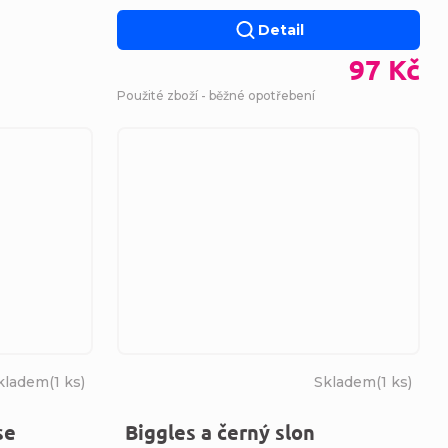
Detail
97 Kč
Použité zboží - běžné opotřebení
kladem
(
1 ks
)
Skladem
(
1 ks
)
se
Biggles a černý slon