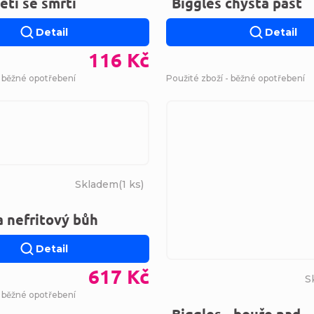
etí se smrtí
Biggles chystá past
Detail
Detail
116 Kč
- běžné opotřebení
Použité zboží - běžné opotřebení
Skladem
(
1 ks
)
a nefritový bůh
Detail
617 Kč
S
- běžné opotřebení