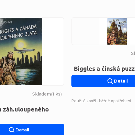
s produktů
S
Biggles a čínská puzz
Detail
Skladem
(
1 ks
)
Použité zboží - běžné opotřebení
a záh.uloupeného
Detail