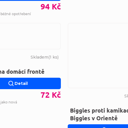
94 Kč
- běžné opotřebení
Skladem
(
1 ks
)
na domácí frontě
Detail
72 Kč
S
 jako nová
Biggles proti kamika
Biggles v Orientě