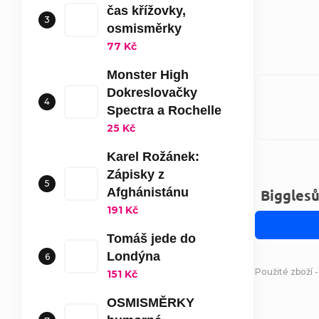
čas křížovky,
osmisměrky
77 Kč
Monster High
Dokreslovačky
Spectra a Rochelle
25 Kč
Karel Rožánek:
Zápisky z
Afghánistánu
Bigglesů
191 Kč
Tomáš jede do
Londýna
Použité zboží -
151 Kč
OSMISMĚRKY