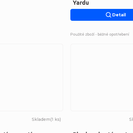
Yardu
Detail
Použité zboží - běžné opotřebení
Skladem
(
1 ks
)
S