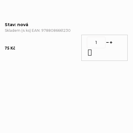
Stav: nová
Skladem
(
4 ks
)
EAN:
9788086661230
75 Kč
Do košíku
Detailní popis produktu
Doplňkové parametry