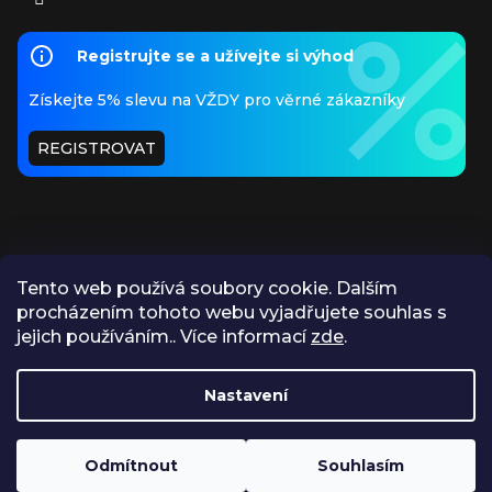
Registrujte se a užívejte si výhod
Získejte 5% slevu na VŽDY pro věrné zákazníky
REGISTROVAT
Tento web používá soubory cookie. Dalším
procházením tohoto webu vyjadřujete souhlas s
PŘIJÍMÁME ONLINE PLATBY
jejich používáním.. Více informací
zde
.
Nastavení
https://www.apokryf.cz/vykup/
Odmítnout
Souhlasím
Vytvořil Shoptet