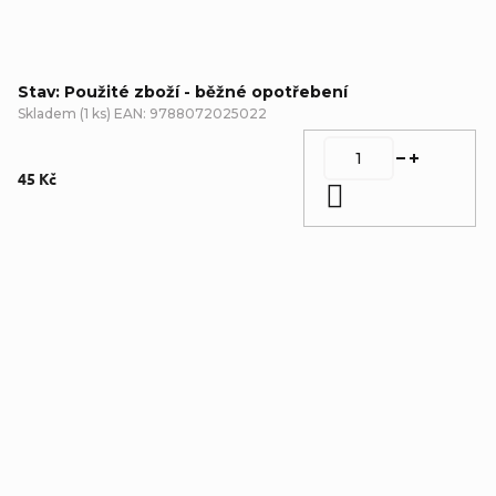
Stav: Použité zboží - běžné opotřebení
Skladem
(
1 ks
)
EAN:
9788072025022
45 Kč
Do košíku
Detailní popis produktu