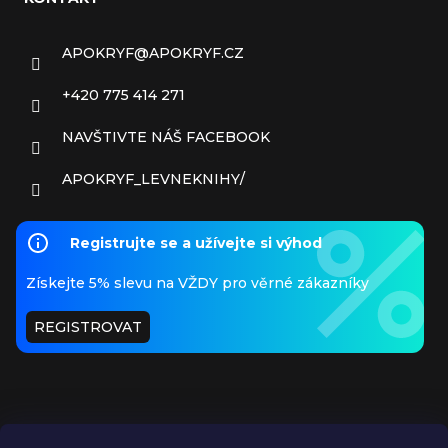
APOKRYF
@
APOKRYF.CZ
+420 775 414 271
NAVŠTIVTE NÁŠ FACEBOOK
APOKRYF_LEVNEKNIHY/
Registrujte se a užívejte si výhod
Získejte 5% slevu na VŽDY pro věrné zákazníky
REGISTROVAT