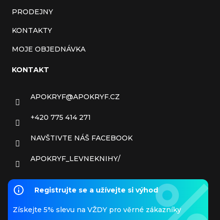
PRODEJNY
KONTAKTY
MOJE OBJEDNÁVKA
KONTAKT
APOKRYF
@
APOKRYF.CZ
+420 775 414 271
NAVŠTIVTE NÁŠ FACEBOOK
APOKRYF_LEVNEKNIHY/
Registrujte se a užívejte si výhod
Získejte 5% slevu na VŽDY pro věrné zákazníky