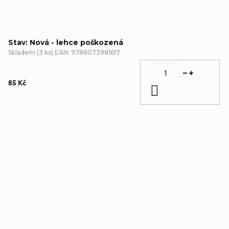
Stav: Nová - lehce poškozená
Skladem
(
3 ks
)
EAN:
9788073981617
85 Kč
Do košíku
Detailní popis produktu