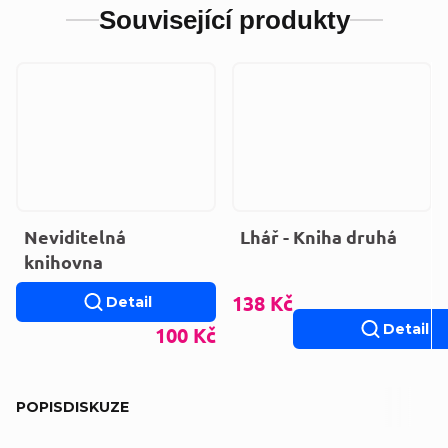
Související produkty
Neviditelná
Lhář - Kniha druhá
knihovna
138 Kč
Detail
Detail
100 Kč
POPIS
DISKUZE