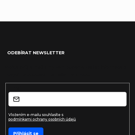
Zápatí
ODEBÍRAT NEWSLETTER
Vložte svůj e-mail a my vám budeme zasílat informace o
nových produktech na našem e-shopu.
E-mail
Vložením e-mailu souhlasíte s
podmínkami ochrany osobních údajů
Přihlásit se