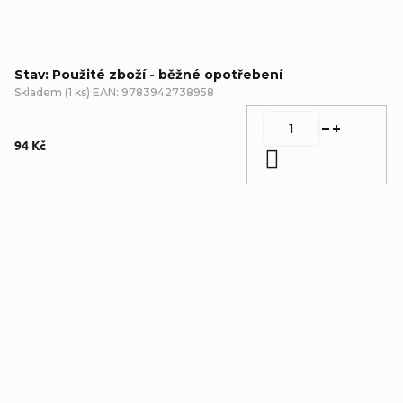
Stav: Použité zboží - běžné opotřebení
Skladem
(
1 ks
)
EAN:
9783942738958
94 Kč
Do košíku
Detailní popis produktu