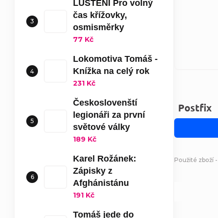
LUŠTĚNÍ Pro volný
čas křížovky,
osmisměrky
77 Kč
Lokomotiva Tomáš -
Knížka na celý rok
231 Kč
Českoslovenští
Postfix
legionáři za první
světové války
189 Kč
Karel Rožánek:
Použité zboží -
Zápisky z
Afghánistánu
191 Kč
Tomáš jede do