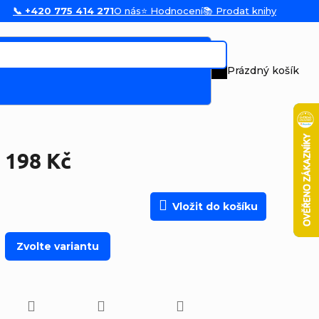
📞 +420 775 414 271
O nás
⭐ Hodnocení
📚 Prodat knihy
Prázdný košík
Nákupní koš
198 Kč
Měrná cena:
Vložit do košíku
Zvolte variantu