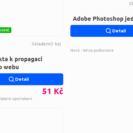
S
Adobe Photoshop je
DANÉ
Detail
Skladem
(
1 ks
)
Nová - lehce poškozená
sta k propagaci
ho webu
Detail
51 Kč
- běžné opotřebení