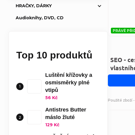
HRAČKY, DÁRKY
Audioknihy, DVD, CD
PRÁVĚ PŘI
Top 10 produktů
SEO - ce
vlastní
Luštění křížovky a
osmisměrky plné
vtipů
56 Kč
Použité zboží 
Antistres Butter
máslo žluté
129 Kč