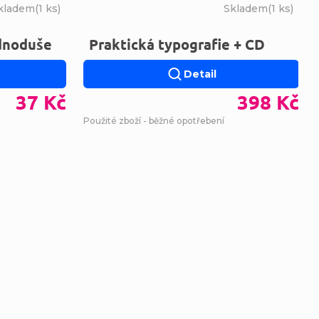
kladem
(
1 ks
)
Skladem
(
1 ks
)
dnoduše
Praktická typografie + CD
Detail
37 Kč
398 Kč
Použité zboží - běžné opotřebení