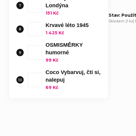
Londýna
151 Kč
Stav: Použi
Skladem
(
1 ks
)
Krvavé léto 1945
1 425 Kč
D
OSMISMĚRKY
humorné
99 Kč
Coco Vybarvuj, čti si,
nalepuj
69 Kč