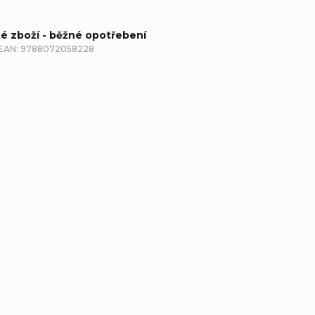
té zboží - běžné opotřebení
EAN:
9788072058228
etailní popis produktu