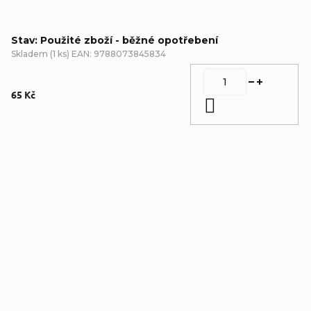
Stav: Použité zboží - běžné opotřebení
Skladem
(
1 ks
)
EAN:
9788073845834
65 Kč
Do košíku
Detailní popis produktu