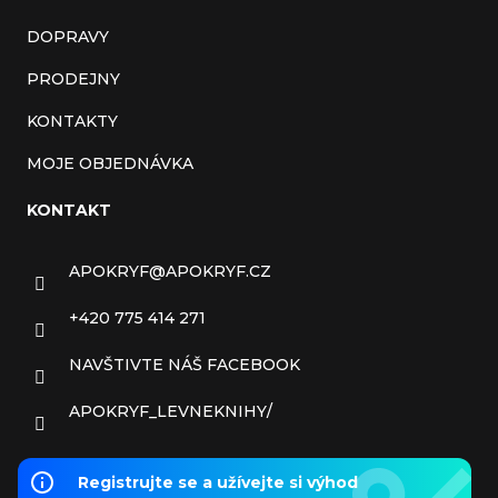
DOPRAVY
PRODEJNY
KONTAKTY
MOJE OBJEDNÁVKA
KONTAKT
APOKRYF
@
APOKRYF.CZ
+420 775 414 271
NAVŠTIVTE NÁŠ FACEBOOK
APOKRYF_LEVNEKNIHY/
Registrujte se a užívejte si výhod