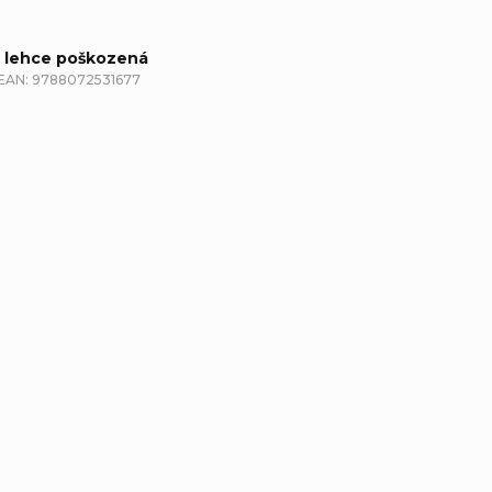
- lehce poškozená
EAN:
9788072531677
etailní popis produktu