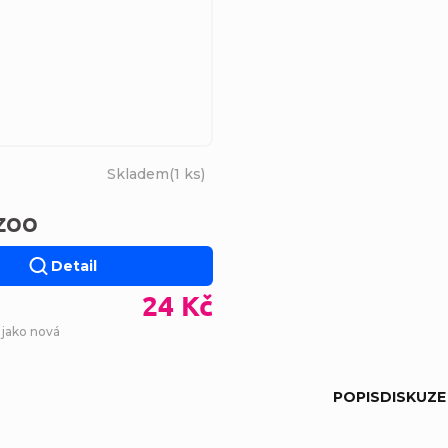
Skladem
(
1 ks
)
 ZOO
Detail
24 Kč
 jako nová
POPIS
DISKUZE