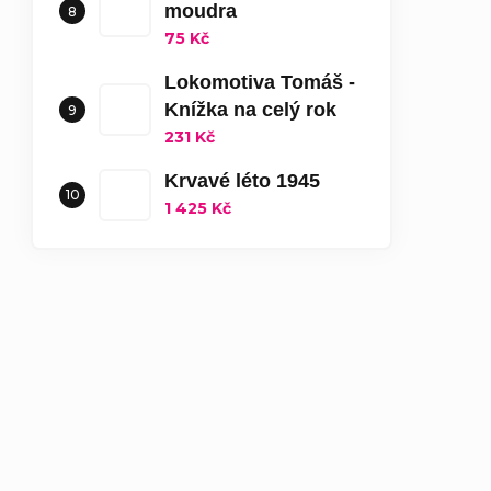
moudra
75 Kč
Lokomotiva Tomáš -
Knížka na celý rok
231 Kč
Krvavé léto 1945
1 425 Kč