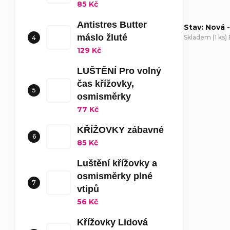
85 Kč
Antistres Butter
Stav: Nová 
máslo žluté
Skladem
(
1 ks
)
129 Kč
D
LUŠTĚNÍ Pro volný
čas křížovky,
osmisměrky
77 Kč
KŘÍŽOVKY zábavné
85 Kč
Luštění křížovky a
osmisměrky plné
vtipů
56 Kč
Křížovky Lidová