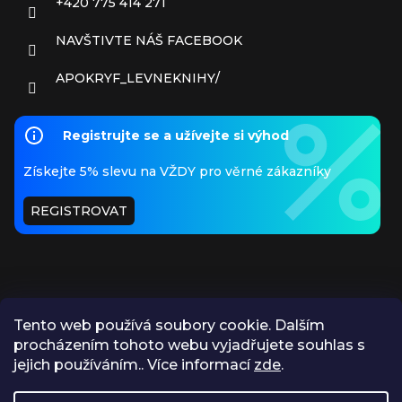
+420 775 414 271
NAVŠTIVTE NÁŠ FACEBOOK
APOKRYF_LEVNEKNIHY/
Registrujte se a užívejte si výhod
Získejte 5% slevu na VŽDY pro věrné zákazníky
REGISTROVAT
Tento web používá soubory cookie. Dalším
procházením tohoto webu vyjadřujete souhlas s
PŘIJÍMÁME ONLINE PLATBY
jejich používáním.. Více informací
zde
.