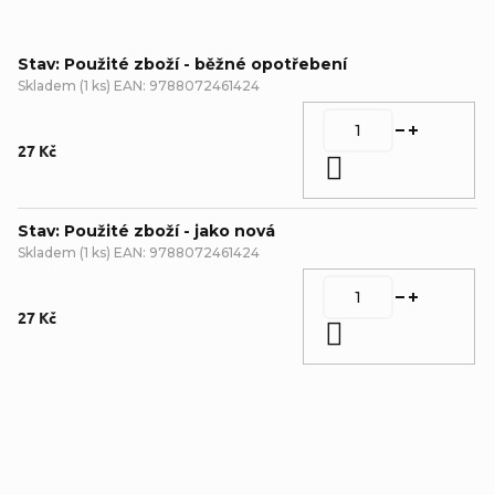
Stav: Použité zboží - běžné opotřebení
Skladem
(
1 ks
)
EAN:
9788072461424
27 Kč
Do košíku
Stav: Použité zboží - jako nová
Skladem
(
1 ks
)
EAN:
9788072461424
27 Kč
Do košíku
Detailní popis produktu