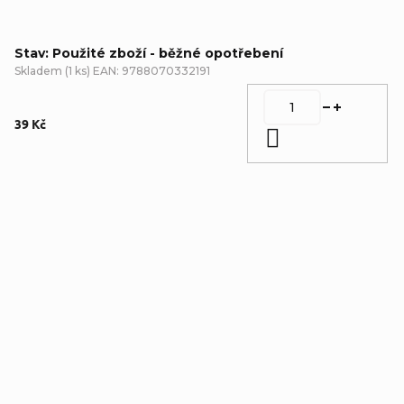
Stav: Použité zboží - běžné opotřebení
Skladem
(
1 ks
)
EAN:
9788070332191
39 Kč
Do košíku
Detailní popis produktu
Popis produktu není dostupný
Doplňkové parametry
Kategorie
:
Romány a povídky
,
Použité zboží - běžné
opotřebení