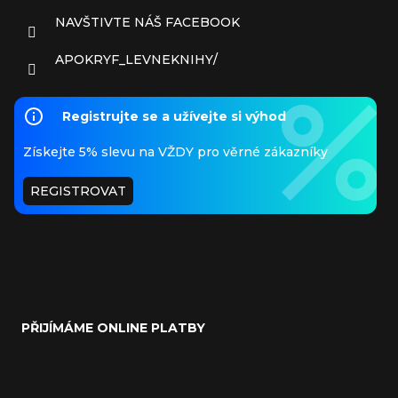
NAVŠTIVTE NÁŠ FACEBOOK
APOKRYF_LEVNEKNIHY/
Registrujte se a užívejte si výhod
Získejte 5% slevu na VŽDY pro věrné zákazníky
REGISTROVAT
PŘIJÍMÁME ONLINE PLATBY