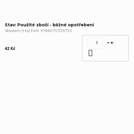
Stav: Použité zboží - běžné opotřebení
Skladem
(
1 ks
)
EAN:
9788070339732
42 Kč
Do košíku
Detailní popis produktu