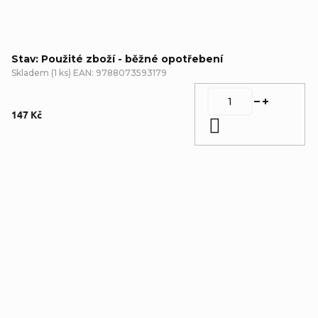
Stav: Použité zboží - běžné opotřebení
Skladem
(
1 ks
)
EAN:
9788073593179
147 Kč
Do košíku
Detailní popis produktu