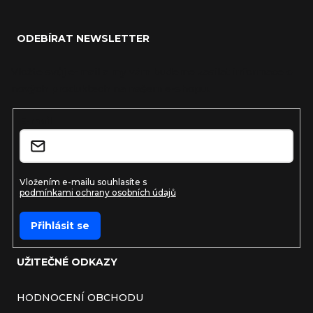
Zápatí
ODEBÍRAT NEWSLETTER
Vložte svůj e-mail a my vám budeme zasílat informace o
nových produktech na našem e-shopu.
E-mail
Vložením e-mailu souhlasíte s
podmínkami ochrany osobních údajů
Přihlásit se
UŽITEČNÉ ODKAZY
HODNOCENÍ OBCHODU