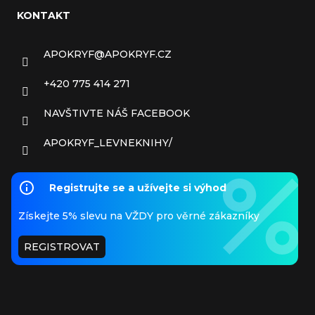
KONTAKT
APOKRYF
@
APOKRYF.CZ
+420 775 414 271
NAVŠTIVTE NÁŠ FACEBOOK
APOKRYF_LEVNEKNIHY/
Registrujte se a užívejte si výhod
Získejte 5% slevu na VŽDY pro věrné zákazníky
REGISTROVAT