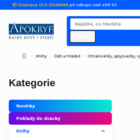
Přejít na obsah
📦 Doprava GLS ZDARMA
při nákupu nad 499 Kč
Hledat
Knihy
Děti a mládež
Omalovánky, spojovačky, v
Domů
Postranní panel
Přeskočit kategorie
Kategorie
Novinky
Poklady do dvacky
Knihy