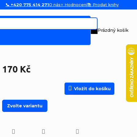
📞 +420 775 414 271
O nás
⭐ Hodnocení
📚 Prodat knihy
Prázdný košík
Nákupní koš
170 Kč
Měrná cena:
Vložit do košíku
Zvolte variantu