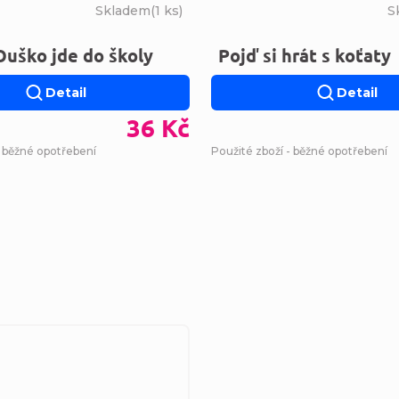
Skladem
(
1 ks
)
S
Ouško jde do školy
Pojď si hrát s koťaty
Detail
Detail
36 Kč
- běžné opotřebení
Použité zboží - běžné opotřebení