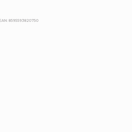
EAN:
8595593820750
etailní popis produktu