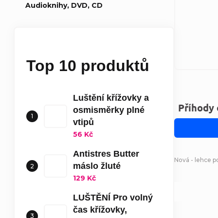
Audioknihy, DVD, CD
Top 10 produktů
Luštění křížovky a
Příhody 
osmisměrky plné
vtipů
56 Kč
Antistres Butter
Nová - lehce 
máslo žluté
129 Kč
LUŠTĚNÍ Pro volný
čas křížovky,