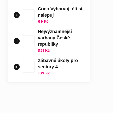
Coco Vybarvuj, čti si,
nalepuj
69 Kč
Nejvýznamnější
varhany České
republiky
951 Kč
Zábavné úkoly pro
seniory 4
107 Kč
Báječná