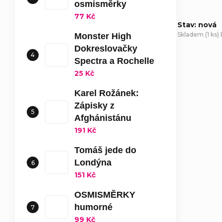
osmisměrky
77 Kč
Stav: nová
Skladem
(
1 ks
)
Monster High
Dokreslovačky
D
Spectra a Rochelle
25 Kč
Karel Rožánek:
Zápisky z
Afghánistánu
191 Kč
Tomáš jede do
Londýna
151 Kč
OSMISMĚRKY
humorné
99 Kč