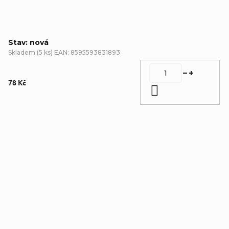
Stav: nová
Skladem
(
5 ks
)
EAN:
8595593831893
78 Kč
Do košíku
Detailní popis produktu
Doplňkové parametry