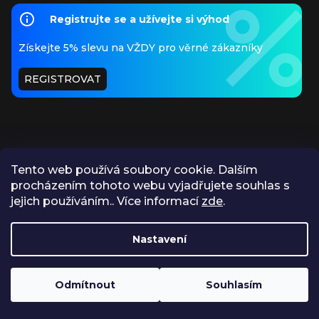
Registrujte se a užívejte si výhod
Získejte 5% slevu na VŽDY pro věrné zákazníky
REGISTROVAT
Tento web používá soubory cookie. Dalším
procházením tohoto webu vyjadřujete souhlas s
PŘIJÍMÁME ONLINE PLATBY
jejich používáním.. Více informací
zde
.
Nastavení
https://www.apokryf.cz/vykup/
Odmítnout
Souhlasím
Vytvořil Shoptet
Copyright 2026
Apokryf
. Všechna práva vyhrazena.