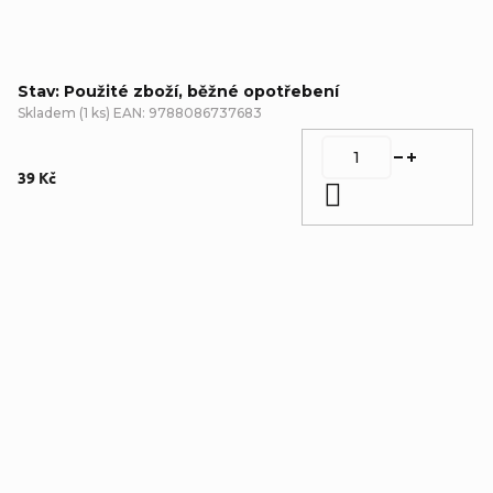
Stav: Použité zboží, běžné opotřebení
Skladem
(
1 ks
)
EAN:
9788086737683
39 Kč
Do košíku
Detailní popis produktu
Doplňkové parametry
Kategorie
:
Pohádky