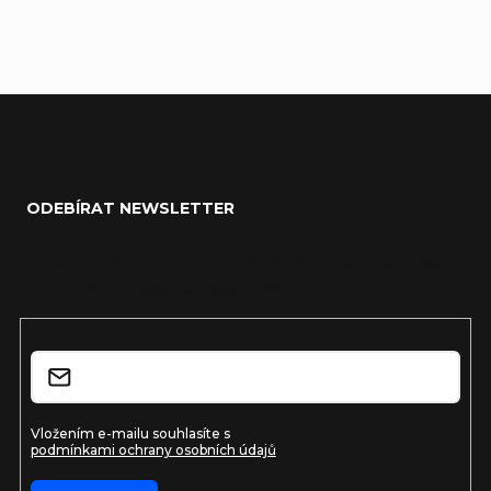
Zápatí
ODEBÍRAT NEWSLETTER
Vložte svůj e-mail a my vám budeme zasílat informace o
nových produktech na našem e-shopu.
E-mail
Vložením e-mailu souhlasíte s
podmínkami ochrany osobních údajů