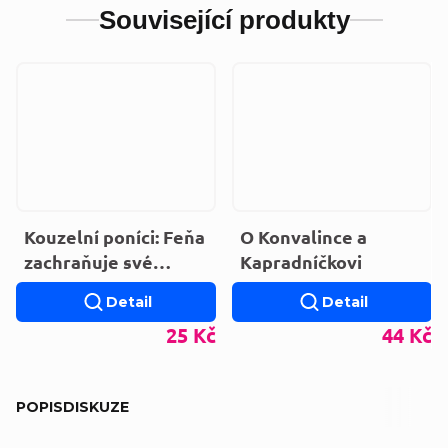
Související produkty
Kouzelní poníci: Feňa
O Konvalince a
zachraňuje své
Kapradníčkovi
hříbátko
Detail
Detail
25 Kč
44 Kč
POPIS
DISKUZE