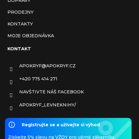
DOPRAVY
PRODEJNY
KONTAKTY
MOJE OBJEDNÁVKA
KONTAKT
APOKRYF
@
APOKRYF.CZ
+420 775 414 271
NAVŠTIVTE NÁŠ FACEBOOK
APOKRYF_LEVNEKNIHY/
Registrujte se a užívejte si výhod
Získejte 5% slevu na VŽDY pro věrné zákazníky